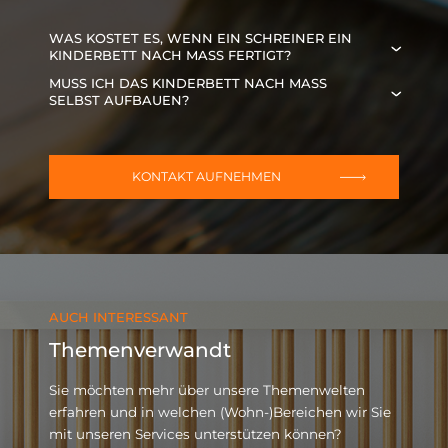
WAS KOSTET ES, WENN EIN SCHREINER EIN
KINDERBETT NACH MASS FERTIGT?
Die Frage nach den Kosten lässt sich nicht
MUSS ICH DAS KINDERBETT NACH MASS S
pauschal beantworten. Denn das Kinderbett wird
ELBST AUFBAUEN?
einzigartig nach Ihren Wünschen hergestellt.
Nein. In unserem Angebot sind die Lieferung und
Ebenso individuell setzt sich deshalb der Preis
die Montage des Bettes bereits inbegriffen. Dabei
zusammen – je nachdem, wie viel Material
achten wir übrigens penibel auf eine saubere
KONTAKT AUFNEHMEN
benötigt wird und wie viele Arbeitsstunden
Arbeitsweise – so können die Kleinsten das neue
aufgebracht werden müssen.
Möbelstück direkt im Anschluss in Beschlag
nehmen. Und zwar ganz ohne vorherige
Putzaktion.
AUCH INTERESSANT
Themenverwandt
Sie möchten mehr über unsere Themenwelten
erfahren und in welchen (Wohn-)Bereichen wir Sie
mit unseren Services unterstützen können?