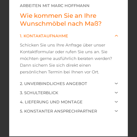
ARBEITEN MIT MARC HOFFMANN
Wie kommen Sie an Ihre
Wunschmöbel nach Maß?
1. KONTAKTAUFNAHME
Schicken Sie uns Ihre Anfrage über unser
Kontaktformular oder rufen Sie uns an.
Sie
möchten gerne ausführlich beraten werden?
Dann sichern Sie sich direkt
einen
persönlichen Termin bei Ihnen vor Ort.
2. UNVERBINDLICHES ANGEBOT
Nach der Besichtigung und Ausmessung
3. SCHULTERBLICK
erstellen wir Ihnen ein unverbindliches
Besichtigen Sie Ihr neues Möbelstück bei uns
4. LIEFERUNG UND MONTAGE
Angebot zu Ihren Wünschen. Gerne
aufgebaut in der Werkstatt. Passt alles nach
Wir liefern das Möbelstück zu Ihnen und
vereinbaren wir einen weiteren Termin mit
5. KONSTANTER ANSPRECHPARTNER
Ihren Vorstellungen? Gibt es
bauen es vor Ort sorgfältig und
Ihnen, um das Angebot durchzusprechen und
Auch nach der Lieferung sind wir weiter gerne
Änderungswünsche? Gemeinsam klären wir
millimetergenau an Ort und Stelle auf. Dabei
Farb- und Materialmuster anzusehen.
für Sie da, falls Sie Fragen haben,
letzte Design- und Ausstattungsfragen.
gehen wir selbstverständlich möglichst sauber
Nachlieferungen wünschen oder Ihre
vor, damit Sie hinterher keinen Großputz