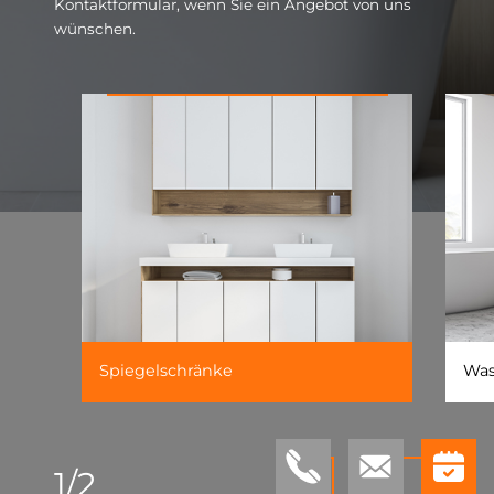
Kontaktformular, wenn Sie ein Angebot von uns
wünschen.
Spiegelschränke
Was
1
/
2