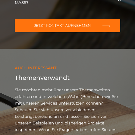
nach Maß ausziehbar. Das ist jedoch nicht
MASS?
zwangsläufig notwendig – benötigen Sie keine
Nein. Auch bei der Materialauswahl haben Sie das
Ausziehfunktion, werden wir Ihnen auch keine
Zepter in der Hand. Wenn Sie sich beispielsweise
anbieten.
eine Platte aus furnierten Spanplatten wünschen,
JETZT KONTAKT AUFNEHMEN
wird Ihr neuer Esstisch aus genau diesen
Materialien hergestellt.
AUCH INTERESSANT
Themenverwandt
Sie möchten mehr über unsere Themenwelten
erfahren und in welchen (Wohn-)Bereichen wir Sie
mit unseren Services unterstützen können?
Schauen Sie sich unsere verschiedenen
Leistungsbereiche an und lassen Sie sich von
unseren Beispielen und bisherigen Projekte
inspirieren. Wenn Sie Fragen haben, rufen Sie uns