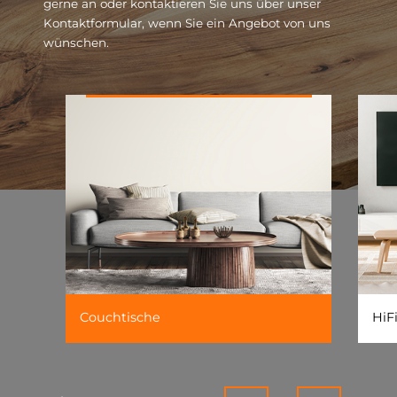
gerne an oder kontaktieren Sie uns über unser
Kontaktformular, wenn Sie ein Angebot von uns
wünschen.
Couchtische
HiF