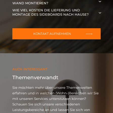
WAND MONTIEREN?
Selbstverständlich! Wir können sowohl stehende
WIE VIEL KOSTEN DIE LIEFERUNG UND
Sideboards fertigen als auch Modelle, die an der
MONTAGE DES SIDEBOARDS NACH HAUSE?
Wand hängen. Die Voraussetzung hierfür ist
Gar nichts! Die Lieferung sowie die Montage bei
allerdings, dass die Wand auch stabil genug ist,
Ihnen vor Ort sind bei uns selbstverständlich im
um das Möbelstück zu tragen.
Preis inbegriffen. Wir legen im Übrigen nicht nur
KONTAKT AUFNEHMEN
Wert auf Sorgfalt bei der Montage, sondern auch
Ist die Voraussetzung erfüllt, können wir das gute
auf Sauberkeit und ordentliches Arbeiten.
Stück mit speziellen Wandhalterungen ausstatten
und an Ihrer Wand anbringen.
Damit Sie nach uns nicht erst den Wischmopp
schwingen müssen, bevor Sie sich über Ihr neues
Lieblingsstück freuen können.
AUCH INTERESSANT
Themenverwandt
Sie möchten mehr über unsere Themenwelten
erfahren und in welchen (Wohn-)Bereichen wir Sie
mit unseren Services unterstützen können?
Schauen Sie sich unsere verschiedenen
Leistungsbereiche an und lassen Sie sich von